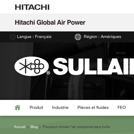
Langue : Français
Région : Amériques
Produit
Industrie
Pièces et fluides
FEO
Accueil
Blog
Pourquoi choisir l'air comprimé sans huile