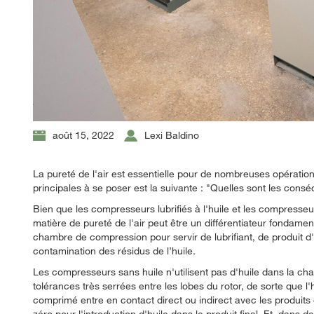
août 15, 2022
Lexi Baldino
La pureté de l'air est essentielle pour de nombreuses opératio
principales à se poser est la suivante : "Quelles sont les con
Bien que les compresseurs lubrifiés à l'huile et les compresseur
matière de pureté de l'air peut être un différentiateur fondamenta
chambre de compression pour servir de lubrifiant, de produit d'é
contamination des résidus de l’huile.
Les compresseurs sans huile n'utilisent pas d'huile dans la c
tolérances très serrées entre les lobes du rotor, de sorte que l'
comprimé entre en contact direct ou indirect avec les produits
zéro pour l'introduction d'huile dans le produit final. Et, dan