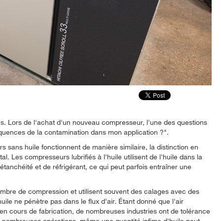
ns. Lors de l'achat d'un nouveau compresseur, l'une des questions
séquences de la contamination dans mon application ?".
s sans huile fonctionnent de manière similaire, la distinction en
l. Les compresseurs lubrifiés à l'huile utilisent de l'huile dans la
tanchéité et de réfrigérant, ce qui peut parfois entraîner une
hambre de compression et utilisent souvent des calages avec des
huile ne pénètre pas dans le flux d'air. Étant donné que l'air
 en cours de fabrication, de nombreuses industries ont de tolérance
s de nombreuses opérations, même une quantité infime d'huile peut