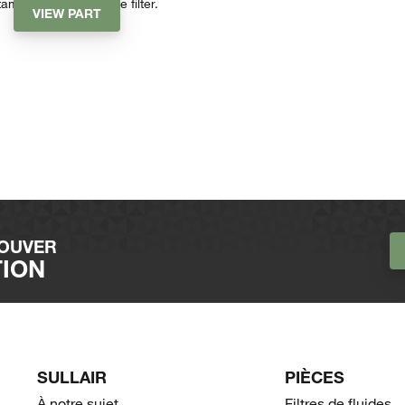
aminants at the intake filter.
VIEW PART
ROUVER
TION
SULLAIR
PIÈCES
À notre sujet
Filtres de fluides