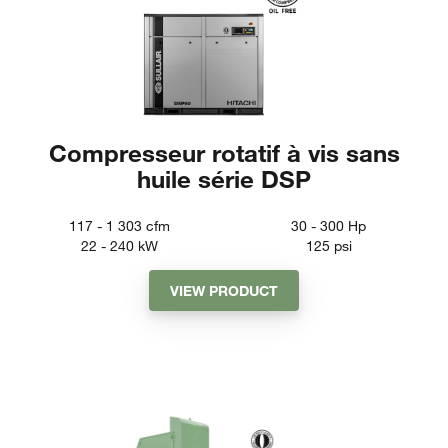
Compresseur rotatif à vis sans
huile série DSP
117 - 1 303
cfm
30 - 300
Hp
22 - 240
kW
125
psi
VIEW PRODUCT