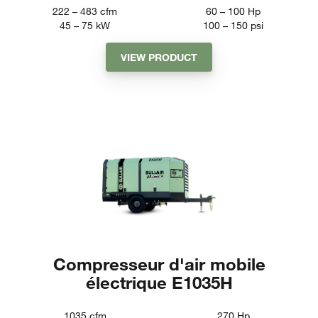
222 – 483
cfm
60 – 100
Hp
45 – 75
kW
100 – 150
psi
VIEW PRODUCT
Compresseur d'air mobile
électrique E1035H
1035
cfm
270
Hp