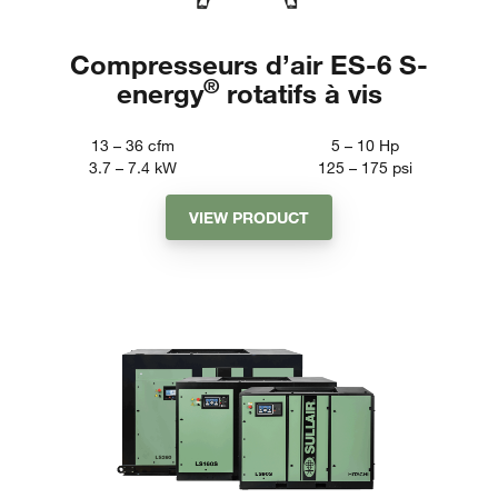
Compresseurs d’air ES-6 S-
®
energy
rotatifs à vis
13 – 36
cfm
5 – 10
Hp
3.7 – 7.4
kW
125 – 175
psi
VIEW PRODUCT