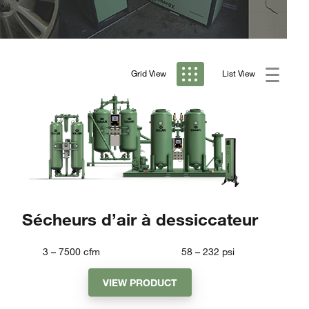
Grid View
List View
Sécheurs d’air à dessiccateur
3 – 7500
cfm
58 – 232
psi
VIEW PRODUCT