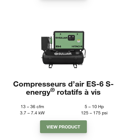
Compresseurs d’air ES-6 S-
®
energy
rotatifs à vis
13 – 36
cfm
5 – 10
Hp
3.7 – 7.4
kW
125 – 175
psi
VIEW PRODUCT