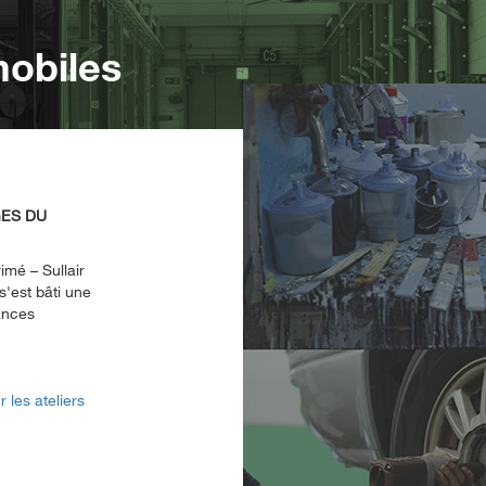
mobiles
GES DU
mé – Sullair
s'est bâti une
mances
 les ateliers