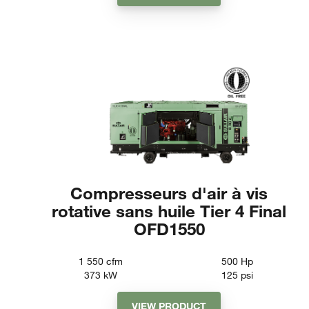
Compresseurs d'air à vis
rotative sans huile Tier 4 Final
OFD1550
1 550
cfm
500
Hp
373
kW
125
psi
VIEW PRODUCT