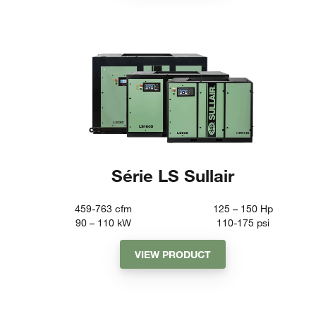
Série LS Sullair
459-763
cfm
125 – 150
Hp
90 – 110
kW
110-175
psi
VIEW PRODUCT