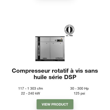
Compresseur rotatif à vis sans
huile série DSP
117 - 1 303
cfm
30 - 300
Hp
22 - 240
kW
125
psi
VIEW PRODUCT