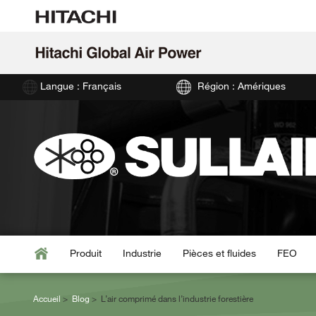
Langue : Français
Région : Amériques
Produit
Industrie
Pièces et fluides
FEO
Accueil
Blog
L’air comprimé dans l’industrie forestière