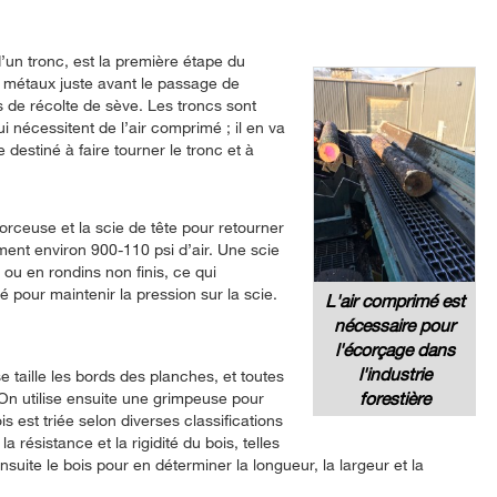
d’un tronc, est la première étape du
e métaux juste avant le passage de
s de récolte de sève. Les troncs sont
ui nécessitent de l’air comprimé ; il en va
destiné à faire tourner le tronc et à
corceuse et la scie de tête pour retourner
ment environ 900-110 psi d’air. Une scie
ou en rondins non finis, ce qui
 pour maintenir la pression sur la scie.
L'air comprimé est
nécessaire pour
l'écorçage dans
l'industrie
 taille les bords des planches, et toutes
forestière
On utilise ensuite une grimpeuse pour
 est triée selon diverses classifications
 résistance et la rigidité du bois, telles
nsuite le bois pour en déterminer la longueur, la largeur et la