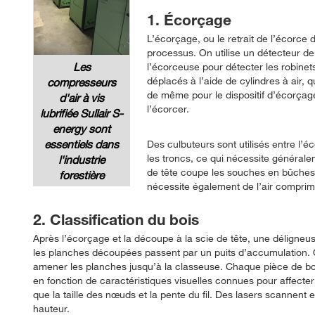
1. Écorçage
L’écorçage, ou le retrait de l’écorce 
processus. On utilise un détecteur d
Les
l’écorceuse pour détecter les robinet
déplacés à l’aide de cylindres à air, q
compresseurs
de même pour le dispositif d’écorçage 
d'air à vis
l’écorcer.
lubrifiée Sullair S-
energy sont
essentiels dans
Des culbuteurs sont utilisés entre l’é
les troncs, ce qui nécessite générale
l'industrie
de tête coupe les souches en bûches 
forestière
nécessite également de l’air comprimé
2. Classification du bois
Après l’écorçage et la découpe à la scie de tête, une déligneuse
les planches découpées passent par un puits d’accumulation. 
amener les planches jusqu’à la classeuse. Chaque pièce de bois
en fonction de caractéristiques visuelles connues pour affecter la
que la taille des nœuds et la pente du fil. Des lasers scannent e
hauteur.