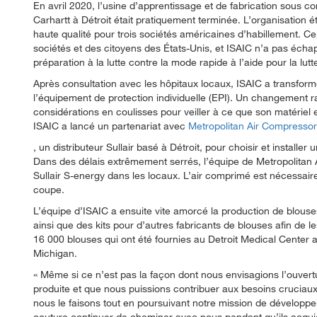
En avril 2020, l’usine d’apprentissage et de fabrication sous c
Carhartt à Détroit était pratiquement terminée. L’organisation é
haute qualité pour trois sociétés américaines d’habillement. Ce
sociétés et des citoyens des États-Unis, et ISAIC n’a pas éc
préparation à la lutte contre la mode rapide à l’aide pour la lu
Après consultation avec les hôpitaux locaux, ISAIC a transform
l’équipement de protection individuelle (EPI). Un changement r
considérations en coulisses pour veiller à ce que son matériel
ISAIC a lancé un partenariat avec
Metropolitan Air Compressor 
, un distributeur Sullair basé à Détroit, pour choisir et install
Dans des délais extrêmement serrés, l’équipe de Metropolitan Ai
Sullair S-energy dans les locaux. L’air comprimé est nécessaire 
coupe.
L’équipe d’ISAIC a ensuite vite amorcé la production de blouses 
ainsi que des kits pour d’autres fabricants de blouses afin de 
16 000 blouses qui ont été fournies au Detroit Medical Center ai
Michigan.
Même si ce n’est pas la façon dont nous envisagions l’ouvertu
produite et que nous puissions contribuer aux besoins cruciau
nous le faisons tout en poursuivant notre mission de développeme
couture continuer de cheminer avec nous pendant qu’ils acqui