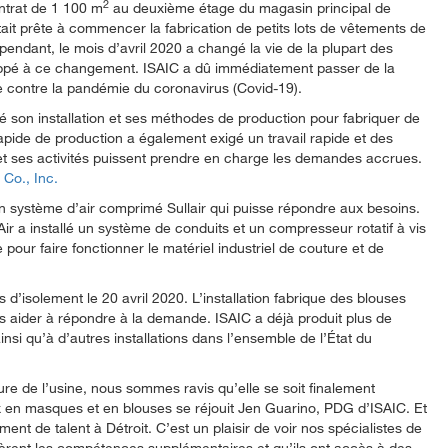
2
ontrat de 1 100 m
au deuxième étage du magasin principal de
tait prête à commencer la fabrication de petits lots de vêtements de
pendant, le mois d’avril 2020 a changé la vie de la plupart des
happé à ce changement. ISAIC a dû immédiatement passer de la
tte contre la pandémie du coronavirus (Covid-19).
é son installation et ses méthodes de production pour fabriquer de
apide de production a également exigé un travail rapide et des
 et ses activités puissent prendre en charge les demandes accrues.
Co., Inc.
er un système d’air comprimé Sullair qui puisse répondre aux besoins.
r a installé un système de conduits et un compresseur rotatif à vis
pour faire fonctionner le matériel industriel de couture et de
d’isolement le 20 avril 2020. L’installation fabrique des blouses
les aider à répondre à la demande. ISAIC a déjà produit plus de
nsi qu’à d’autres installations dans l’ensemble de l’État du
re de l’usine, nous sommes ravis qu’elle se soit finalement
x en masques et en blouses se réjouit Jen Guarino, PDG d’ISAIC. Et
nt de talent à Détroit. C’est un plaisir de voir nos spécialistes de
èrent les compétences supplémentaires et qu’ils ont accès à des