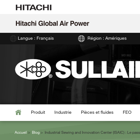
Langue : Français
Région : Amériques
Produit
Industrie
Pièces et fluides
FEO
Accueil
Blog
Industrial Sewing and Innovation Center (ISAIC) : Le passa