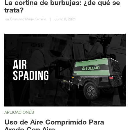
La cortina de burbujas: ¿de qué se
trata?
Ian Cass and Marie Kerrelle
|
Junio 8, 2021
APLICACIONES
Uso de Aire Comprimido Para
Arado Con Aire