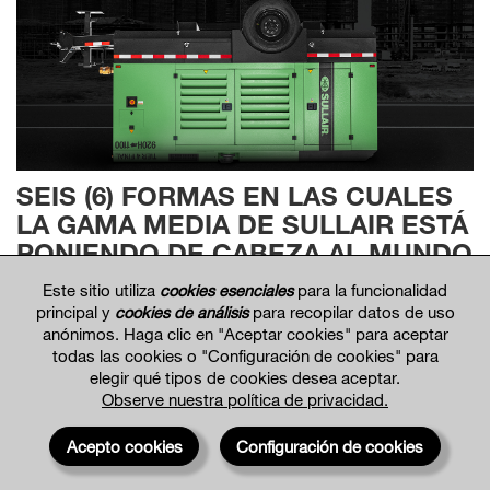
SEIS (6) FORMAS EN LAS CUALES
LA GAMA MEDIA DE SULLAIR ESTÁ
PONIENDO DE CABEZA AL MUNDO
DE LOS COMPRESORES
Este sitio utiliza
cookies esenciales
para la funcionalidad
PORTÁTILES
principal y
cookies de análisis
para recopilar datos de uso
anónimos. Haga clic en "Aceptar cookies" para aceptar
Jerel Cole and Stephanie Roberts
|
Febrero 16, 2021
todas las cookies o "Configuración de cookies" para
elegir qué tipos de cookies desea aceptar.
Observe nuestra política de privacidad.
Acepto cookies
Configuración de cookies