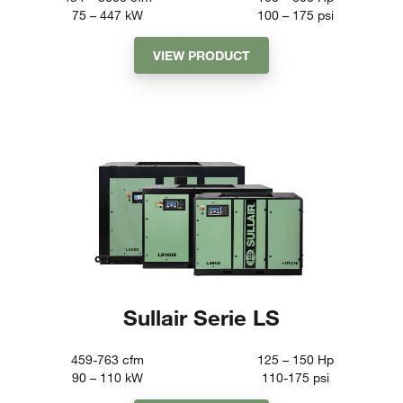
75 – 447
kW
100 – 175
psi
VIEW PRODUCT
Sullair Serie LS
459-763
cfm
125 – 150
Hp
90 – 110
kW
110-175
psi