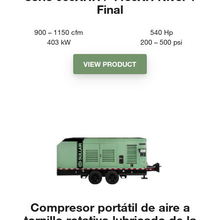
Final
900 – 1150
cfm
540
Hp
403
kW
200 – 500
psi
VIEW PRODUCT
Compresor portátil de aire a
tornillo rotativo lubricado de la