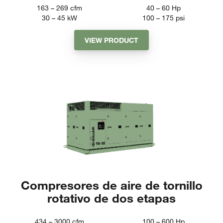
163 – 269
cfm
40 – 60
Hp
30 – 45
kW
100 – 175
psi
VIEW PRODUCT
Compresores de aire de tornillo
rotativo de dos etapas
434 – 3000
cfm
100 – 600
Hp