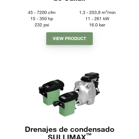
45 - 7200
cfm
1,3 - 203,9
m³/min
15 - 350
hp
11 - 261
kW
232
psi
16.0
bar
VIEW PRODUCT
Drenajes de condensado
™
SULLIMAX