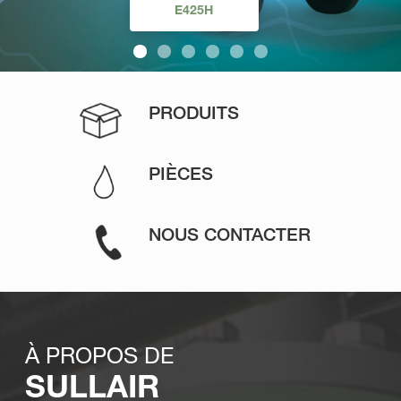
STATIONNAIRES
ÉLECTRIQUES
PORTABLE
E425H
TS
LS
PRODUITS
PIÈCES
NOUS CONTACTER
À PROPOS DE
SULLAIR