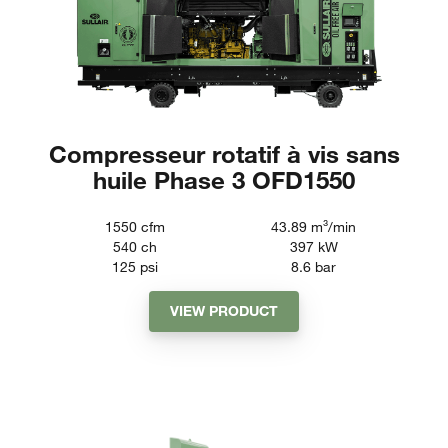
Compresseur rotatif à vis sans
huile Phase 3 OFD1550
1550
cfm
43.89
m³/min
540
ch
397
kW
125
psi
8.6
bar
VIEW PRODUCT