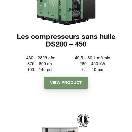
Les compresseurs sans huile
DS280 – 450
1430 – 2829
cfm
40,5 – 80,1
m³/min
375 – 600
ch
280 – 450
kW
103 – 145
psi
7,1 – 10
bar
VIEW PRODUCT