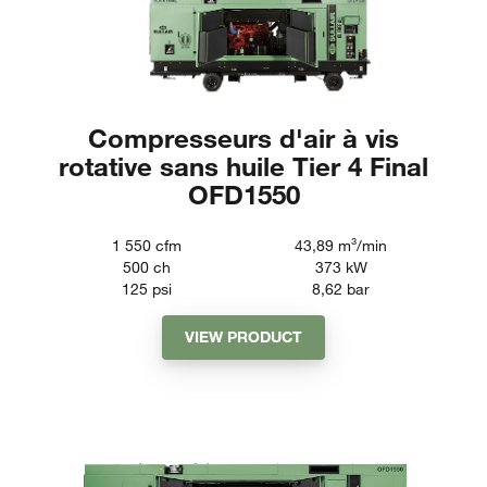
Compresseurs d'air à vis
rotative sans huile Tier 4 Final
OFD1550
1 550
cfm
43,89
m³/min
500
ch
373
kW
125
psi
8,62
bar
VIEW PRODUCT