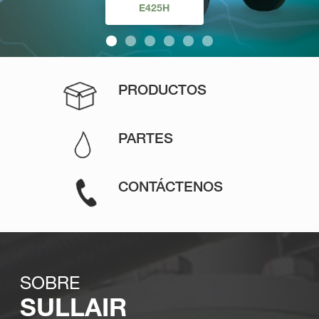
SERIE SULLAIR TS
ESTACIONARIOS
ELÉCTRICOS
PORTÁTIL
E425H
LS
PRODUCTOS
PARTES
CONTÁCTENOS
SOBRE
SULLAIR