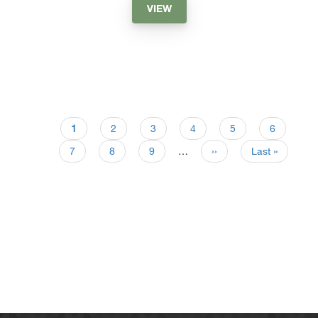
VIEW
1
2
3
4
5
6
7
8
9
…
››
Last »