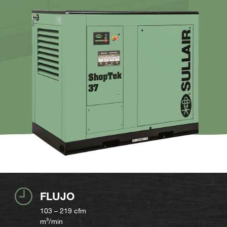
FLUJO
103 – 219
cfm
m³/min